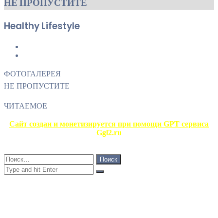
НЕ ПРОПУСТИТЕ
Healthy Lifestyle
Previous
page
Next
page
ФОТОГАЛЕРЕЯ
НЕ ПРОПУСТИТЕ
ЧИТАЕМОЕ
Сайт создан и монетизируется при помощи GPT сервиса
Ggl2.ru
Close
Найти:
Close
Search
for