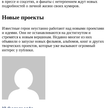
в прессе и соцсетях, и фанаты с нетерпением ждут новых
подробностей о личной жизни своих кумиров.
Новые проекты
Известные герои неустанно работают над новыми проектами
и идеями. Они не останавливаются на достигнутом и
стремятся к новым вершинам. Недавно многие из них
объявили о запуске новых фильмов, альбомов, книг и других
творческих проектов, которые уже вызывают огромный
интерес у публики.
Facebook
Twitter
LinkedIn
Tumblr
Pinterest
Reddit
VKontakte
Odnoklassniki
Skype
WhatsApp
Telegram
Viber
Share
Print
via
Email