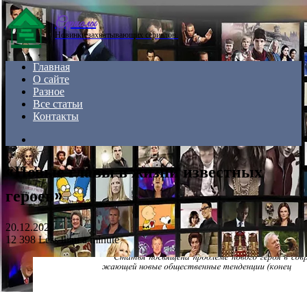
Menu
Сериалы
Новинки захватывающих сериалов.
Главная
О сайте
Разное
Все статьи
Контакты
Search
for
«Новые главы в жизни известных
героев»
20.12.2024
12
398
Less than a minute